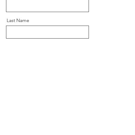
Last Name
Email
Message
Send